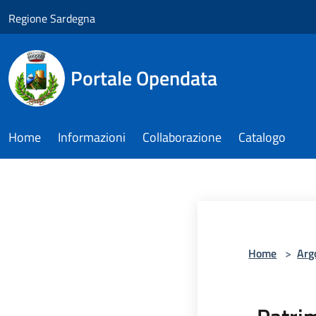
Salta al contenuto principale
Regione Sardegna
Portale Opendata
Home
Informazioni
Collaborazione
Catalogo
Home
>
Arg