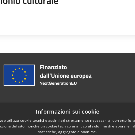
onio culturale
Informazioni sui cookie
Telefono:
0789740900
web utilizza cookie tecnici e assimilati strettamente necessari al corretto fu
azione del sito, nonché un cookie tecnico analitico al solo fine di elaborare i
statistiche, aggregate e anonime.