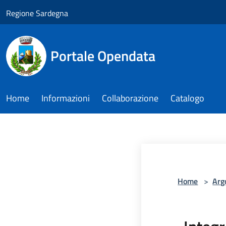
Salta al contenuto principale
Regione Sardegna
Portale Opendata
Home
Informazioni
Collaborazione
Catalogo
Home
>
Arg