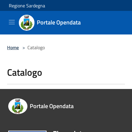
Salta al contenuto principale
Regione Sardegna
Portale Opendata
Home
>
Catalogo
Catalogo
Portale Opendata