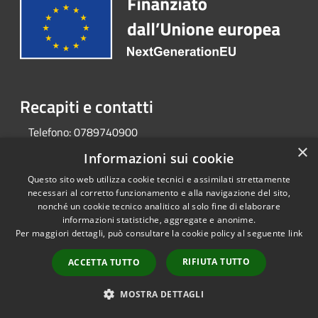
Recapiti e contatti
Telefono:
0789740900
×
Informazioni sui cookie
Questo sito web utilizza cookie tecnici e assimilati strettamente
RSS
Copyright © 2026 • Portale
necessari al corretto funzionamento e alla navigazione del sito,
Accessibilità
Opendata • Powered by
nonché un cookie tecnico analitico al solo fine di elaborare
Privacy
Municipium
Accesso
•
informazioni statistiche, aggregate e anonime.
Cookie
redazione
Per maggiori dettagli, può consultare la cookie policy al seguente
link
Mappa del sito
RIFIUTA TUTTO
ACCETTA TUTTO
MOSTRA DETTAGLI