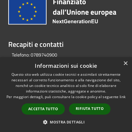
Recapiti e contatti
Telefono:
0789740900
×
Informazioni sui cookie
Questo sito web utilizza cookie tecnici e assimilati strettamente
RSS
Copyright © 2026 • Portale
necessari al corretto funzionamento e alla navigazione del sito,
Accessibilità
Opendata • Powered by
nonché un cookie tecnico analitico al solo fine di elaborare
Privacy
Municipium
Accesso
•
informazioni statistiche, aggregate e anonime.
Cookie
redazione
Per maggiori dettagli, può consultare la cookie policy al seguente
link
Mappa del sito
RIFIUTA TUTTO
ACCETTA TUTTO
MOSTRA DETTAGLI