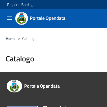
Salta al contenuto principale
Regione Sardegna
Portale Opendata
Home
>
Catalogo
Catalogo
Portale Opendata